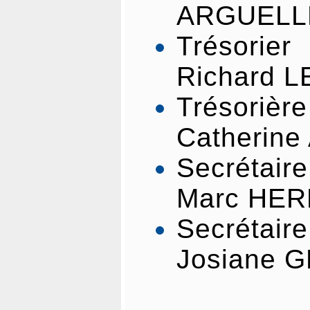
ARGUELL
Tréso
Richard 
Trésorièr
Catherin
Secrét
Marc HE
Secrétair
Josiane 