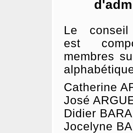
d'admi
Le conseil 
est com
membres sui
alphabétiqu
Catherine 
José ARGU
Didier BAR
Jocelyne 