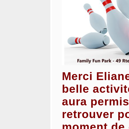
Merci Elian
belle activi
aura permi
retrouver p
moment de c