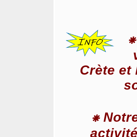
⁕
Crète et
s
⁕ Notr
activit