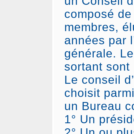
un Conseil d
composé de 
membres, élu
années par 
générale. L
sortant sont 
Le conseil d
choisit par
un Bureau c
1° Un présid
2° Un ou plu