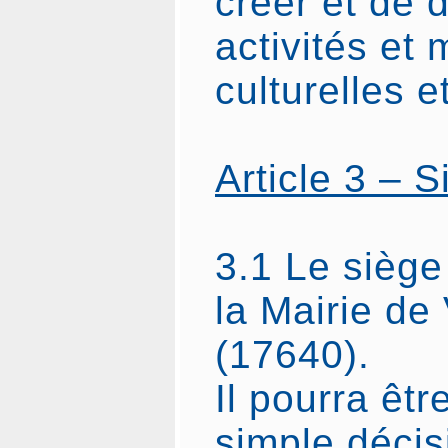
créer et de 
activités et 
culturelles et
Article 3 – S
3.1 Le siège 
la Mairie de
(17640).
Il pourra êtr
simple décis