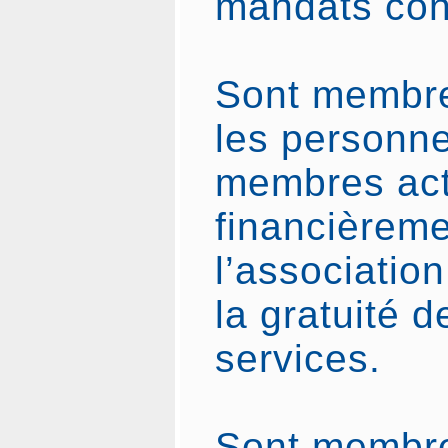
mandats cons
Sont membre
les personne
membres acti
financièreme
l’associatio
la gratuité d
services.
Sont membre