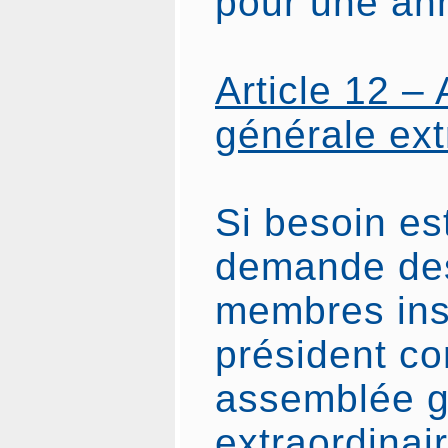
pour une an
Article 12 –
générale ext
Si besoin est
demande des
membres insc
président c
assemblée g
extraordinair