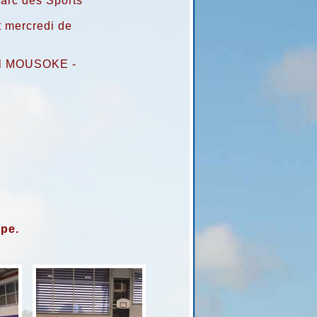
arc des Sports
t mercredi de
gil MOUSOKE -
ipe.